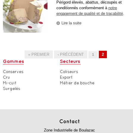
Périgord élevés, abattus, découpés et
conditionnés conformément à
notre
engagement de qualité et de traçabilité
.
Lire la suite
de Les Patés tradition
« PREMIER
‹ PRÉCÉDENT
2
1
Pages
Gammes
Secteurs
Conserves
Coliseurs
Cru
Export
Mi-cuit
Métier de bouche
Surgelés
Contact
Zone Industrielle de Boulazac