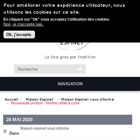
Aller au contenu principal
Pour améliorer votre expérience utilisateur, nous
utilisons les cookies sur ce site.
En cliquant sur "Ok" vous acceptez l'utilisation des cookies.
Non, je n'accepte pas.
Ok, j'accepte.
Le foie gras par tradition
Chercher dans ce site
Formulaire de recherche
NAVIGATION
Accueil
Maison Espinet
Maison Espinet vous informe
Nouveauté produit - Terrine prête à cuire
28 MAI 2020
Maison espinet vous informe
Dans