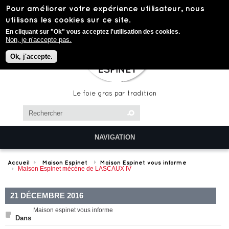
Aller au contenu principal
Pour améliorer votre expérience utilisateur, nous
utilisons les cookies sur ce site.
En cliquant sur "Ok" vous acceptez l'utilisation des cookies.
Non, je n'accepte pas.
Ok, j'accepte.
Le foie gras par tradition
Chercher dans ce site
Formulaire de recherche
NAVIGATION
Accueil
Maison Espinet
Maison Espinet vous informe
Maison Espinet mécène de LASCAUX IV
21 DÉCEMBRE 2016
Maison espinet vous informe
Dans